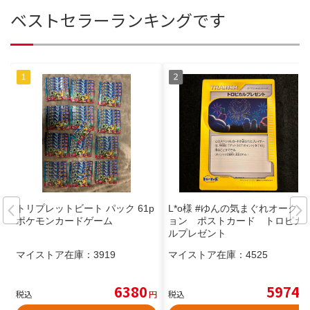
ベストセラーランキングです
トリプレットビート パック 61p
L*o様 #ゆんの気まぐれオークシ
ポケモンカードゲーム
ョン ポストカード トロピカ
ルプレゼント
マイストア在庫：
3919
マイストア在庫：
4525
6380
5974
税込
円
税込
円