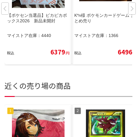
【ポケセン当選品】ピカピカボ
K*n様 ポケモンカードゲーム ま
ックス2026 新品未開封
とめ売り
マイストア在庫：
4440
マイストア在庫：
1366
6379
6496
税込
円
税込
円
近くの売り場の商品