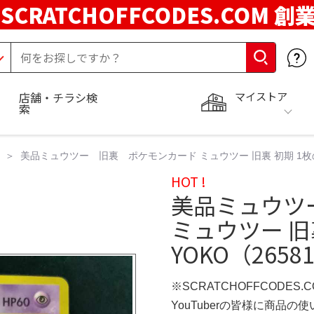
SCRATCHOFFCODES.COM 創
マイストア
店舗・チラシ検
索
美品ミュウツー 旧裏 ポケモンカード ミュウツー 旧裏 初期 1枚の通販 Y
HOT !
美品ミュウツ
ミュウツー 旧
YOKO（265818
※SCRATCHOFFCODES.
YouTuberの皆様に商品