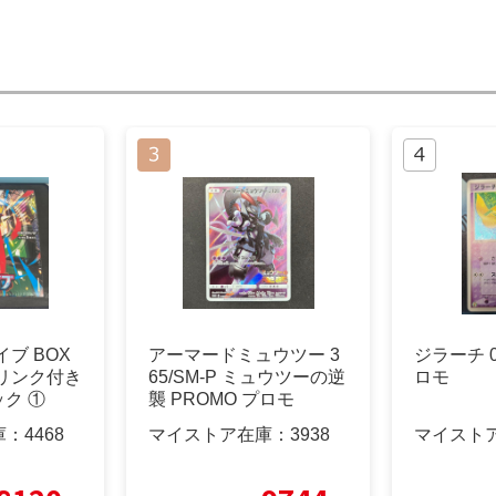
ブ BOX
アーマードミュウツー 3
ジラーチ 02
リンク付き
65/SM-P ミュウツーの逆
ロモ
ック ①
襲 PROMO プロモ
庫：
4468
マイストア在庫：
3938
マイスト