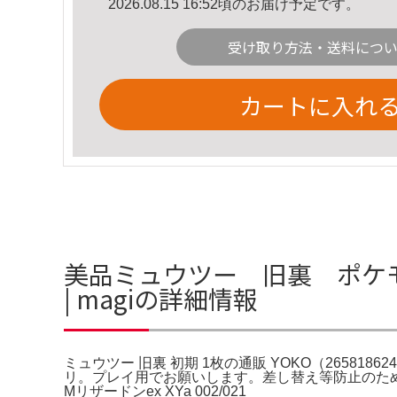
2026.08.15 16:52頃のお届け予定です。
受け取り方法・送料につ
カートに入れ
美品ミュウツー 旧裏 ポケモンカ
| magiの詳細情報
ミュウツー 旧裏 初期 1枚の通販 YOKO（2658186
リ。プレイ用でお願いします。差し替え等防止のため、
Mリザードンex XYa 002/021