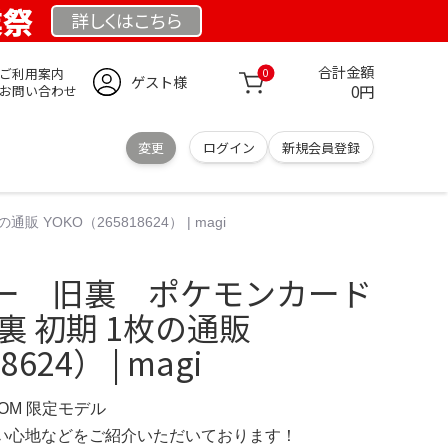
業祭
詳しくは
こちら
合計金額
ご利用案内
0
ゲスト様
0円
お問い合わせ
変更
ログイン
新規会員登録
OKO（265818624） | magi
ー 旧裏 ポケモンカード
裏 初期 1枚の通販
624） | magi
COM 限定モデル
の使い心地などをご紹介いただいております！