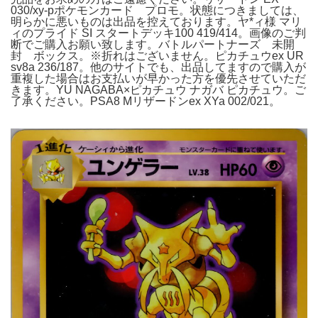
030/xy-pポケモンカード プロモ。状態につきましては、
明らかに悪いものは出品を控えております。ヤ*ィ様 マリ
ィのプライド SI スタートデッキ100 419/414。画像のご判
断でご購入お願い致します。バトルパートナーズ 未開
封 ボックス。※折れはございません。ピカチュウex UR
sv8a 236/187。他のサイトでも、出品してますので購入が
重複した場合はお支払いが早かった方を優先させていただ
きます。YU NAGABA×ピカチュウ ナガバ ピカチュウ。ご
了承ください。PSA8 Mリザードンex XYa 002/021。