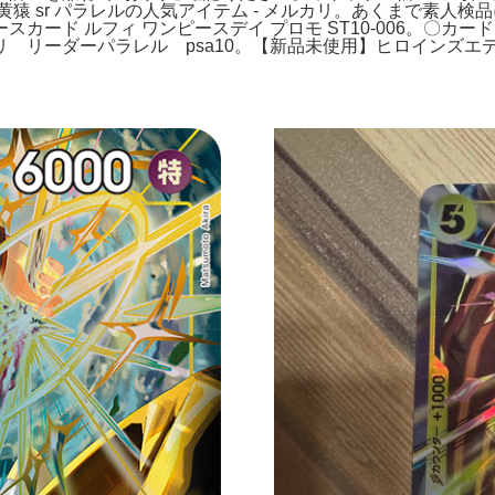
黄猿 sr パラレルの人気アイテム - メルカリ。あくまで素人
カード ルフィ ワンピースデイ プロモ ST10-006。〇カ
 リーダーパラレル psa10。【新品未使用】ヒロインズエ