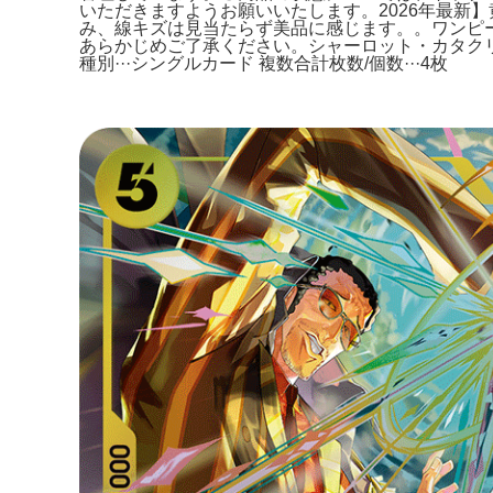
いただきますようお願いいたします。2026年最新】
み、線キズは見当たらず美品に感じます。。ワンピース
あらかじめご了承ください。シャーロット・カタクリ
種別···シングルカード 複数合計枚数/個数···4枚