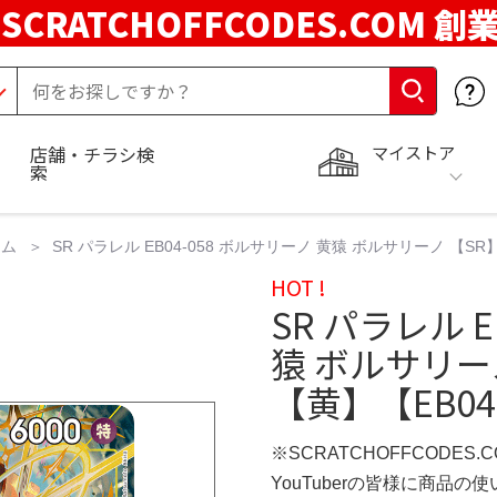
SCRATCHOFFCODES.COM 創
マイストア
店舗・チラシ検
索
ーム
SR パラレル EB04-058 ボルサリーノ 黄猿 ボルサリーノ 【S
HOT !
SR パラレル E
猿 ボルサリー
【黄】【EB04
※SCRATCHOFFCODES.
YouTuberの皆様に商品