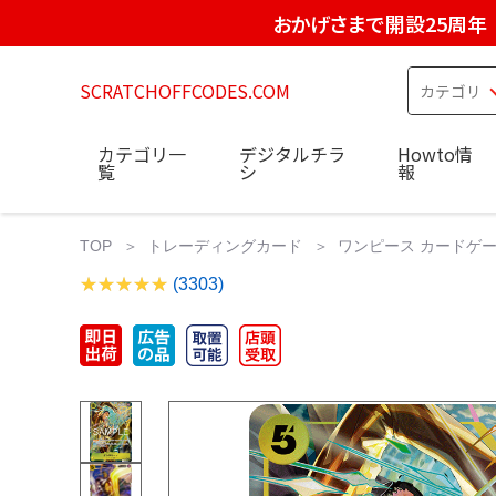
おかげさまで開設25周年
SCRATCHOFFCODES.COM
カテゴリ一
デジタルチラ
Howto情
覧
シ
報
TOP
トレーディングカード
ワンピース カードゲ
(3303)