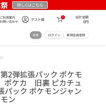
業祭
詳しくは
こちら
合計金額
ご利用案内
0
ゲスト様
0円
お問い合わせ
変更
ログイン
新規会員登録
モン
 第2弾拡張パック ポケモ
 ポケカ 旧裏 ピカチュ
拡張パック ポケモンジャン
ケモン