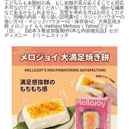
トどちらも未開封の為、もし初期不良がありましても対応
不可なのでご了承ください。海外製ですので、細かな繊維
などあるかもしれません。完璧を求める方はお控えくださ
い。同梱の内容・取り扱い説明書×2・マジックパウダーの
使い方×2・マジックパウダー×2・保存袋×2。大満足焼き
餅 メロジョイ もち mellojoy Mellojoy｜Yahoo!フリマ
（旧。。【絵本３冊追加版/動作OKな内容物完品】セガ
ディズニー ドリームスイッチ