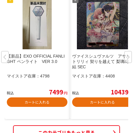
【新品】EXO OFFICIAL FANLI
ヴァイスシュヴァルツ アサル
GHT ペンライト VER 3.0
トリリィ 契りを越えて 梨璃&夢
結 SEC
マイストア在庫：
4798
マイストア在庫：
4408
7499
10439
税込
円
税込
円
カートに入れる
カートに入れる
このカテゴリをもっと見る