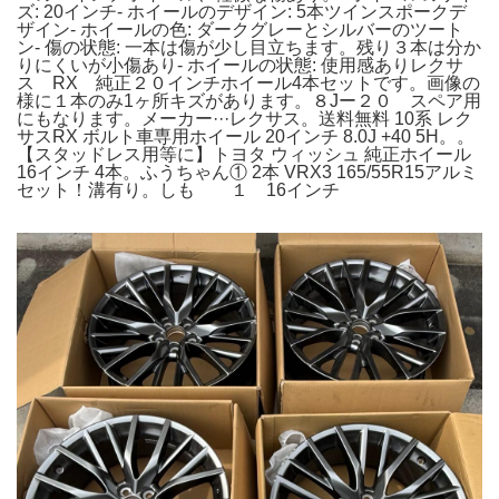
ズ: 20インチ- ホイールのデザイン: 5本ツインスポークデ
ザイン- ホイールの色: ダークグレーとシルバーのツート
ン- 傷の状態: 一本は傷が少し目立ちます。残り３本は分か
りにくいが小傷あり- ホイールの状態: 使用感ありレクサ
ス RX 純正２０インチホイール4本セットです。画像の
様に１本のみ1ヶ所キズがあります。８Jー２０ スペア用
にもなります。メーカー···レクサス。送料無料 10系 レク
サスRX ボルト車専用ホイール 20インチ 8.0J +40 5H。。
【スタッドレス用等に】トヨタ ウィッシュ 純正ホイール
16インチ 4本。ふうちゃん① 2本 VRX3 165/55R15アルミ
セット！溝有り。しも １ 16インチ