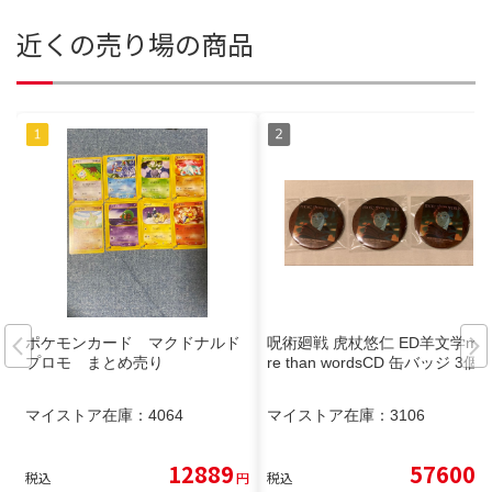
近くの売り場の商品
ポケモンカード マクドナルド
呪術廻戦 虎杖悠仁 ED羊文学mo
プロモ まとめ売り
re than wordsCD 缶バッジ 3個
マイストア在庫：
4064
マイストア在庫：
3106
12889
57600
税込
円
税込
円