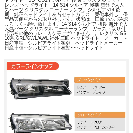
ドライト。S14 CS14 シルビア 後期 クリスタル クリアー
レンズ ヘッドライト。14 S14 シルビア 後期 海外で大人
気パーツ クリスタル コーナーランプ。シルビアs14 後
期 純正ヘッドライト左右セットガラス 実働車外し 保
管品実働車からの取り外しです。状態は、画像でのご確認
よろしくお願い致します。14 S14 シルビア 後期 海外で大
人気パーツ クリスタル コーナーランプ。ガラス・取り付
け部その他のワレ・カケ等ございません。。レクサス GS
10系 GRL/GWL/AWL 社外 三眼 ヘッドライト。メーカー···
日産車種···シルビアライト種類···ヘッドライトメーカー···
日産車種···シルビアライト種類···ヘッドライト