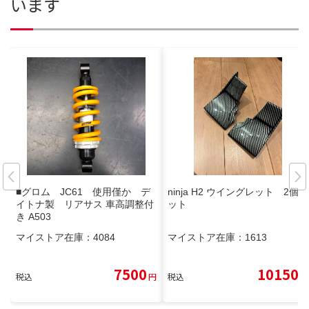
います
■グロム JC61 使用僅か デ
ninja H2 ウイングレット 2個セ
イトナ製 リアサス 車高調整付
ット
き A503
マイストア在庫：
4084
マイストア在庫：
1613
7500
10150
税込
円
税込
円