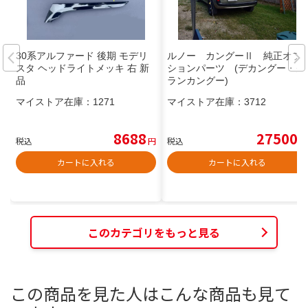
30系アルファード 後期 モデリ
ルノー カングーⅡ 純正オプ
スタ ヘッドライトメッキ 右 新
ションパーツ (デカングー・グ
品
ランカングー)
マイストア在庫：
1271
マイストア在庫：
3712
8688
27500
税込
円
税込
円
カートに入れる
カートに入れる
このカテゴリをもっと見る
この商品を見た人はこんな商品も見て