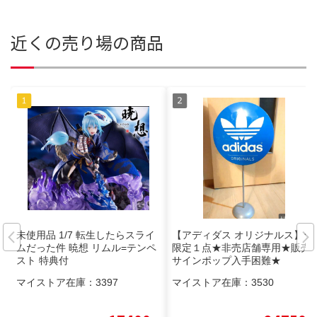
近くの売り場の商品
未使用品 1/7 転生したらスライ
【アディダス オリジナルス】★
ムだった件 暁想 リムル=テンペ
限定１点★非売店舗専用★販売
スト 特典付
サインポップ入手困難★
マイストア在庫：
3397
マイストア在庫：
3530