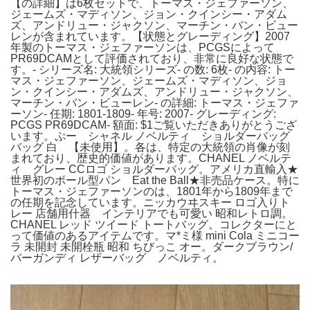
【の詳細】は6枚セットで、トーマス・ジェファーソン、
ジェームズ・マディソン、ジョン・クインシー・アダム
ズ、アンドリュー・ジャクソン、マーチン・バン・ビュー
レンが含まれています。【状態とグレーディング】2007
年製のトーマス・ジェファーソンは、PCGSによって
PR69DCAMとして評価されており、非常に良好な状態で
す。- シリーズ名: 大統領シリーズ- の数: 6枚- の内容: トー
マス・ジェファーソン、ジェームズ・マディソン、ジョ
ン・クインシー・アダムズ、アンドリュー・ジャクソン、
マーチン・バン・ビューレン- の詳細: トーマス・ジェファ
ーソン- 任期: 1801-1809- 年号: 2007- グレーディング:
PCGS PR69DCAM- 額面: $1ご覧いただきありがとうござ
います。ぷー シャネル ノベルティ ショルダーバッグ
バッグ 白 【未使用】。各は、特定の大統領の肖像が刻
まれており、歴史的価値があります。CHANEL ノベルテ
ィ グレー CCロゴ ショルダーバッグ。アメリカ直輸入★
世界初のボール型パン Eat the Ball★非売品ケース。特に
トーマス・ジェファーソンのは、1801年から1809年まで
の任期を記念しています。ニッカウヰスキー ロゴ入りト
レー 店舗用什器 インテリアでも可愛い 昭和レトロ調。
CHANEL レッド ツイード トートバッグ。コレクターにと
って価値のあるアイテムです。マ*ミ様 mini Cola ミニコー
ラ 未開封 未開栓瓶 昭和 ちびっこ オー。ダークブラウン/
バーガンディ レザーバッグ ノベルティ。