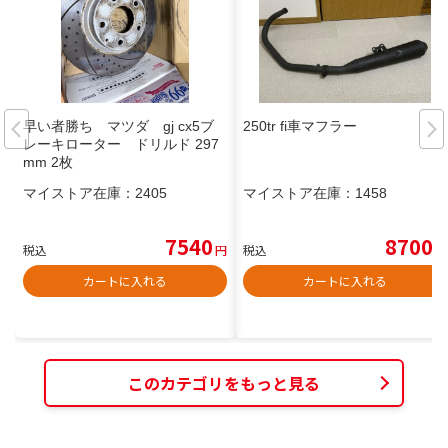
早い者勝ち マツダ gj cx5ブ
250tr fi車マフラー
レーキローター ドリルド 297
mm 2枚
マイストア在庫：
2405
マイストア在庫：
1458
7540
8700
税込
円
税込
円
カートに入れる
カートに入れる
このカテゴリをもっと見る