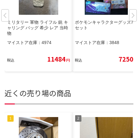
ミリタリー 軍物 ライフル 銃 キ
ポケモンキャラクターグッズ7点
ャリング バッグ 希少 レア 当時
セット
物
マイストア在庫：
4974
マイストア在庫：
3848
11484
7250
税込
円
税込
円
近くの売り場の商品