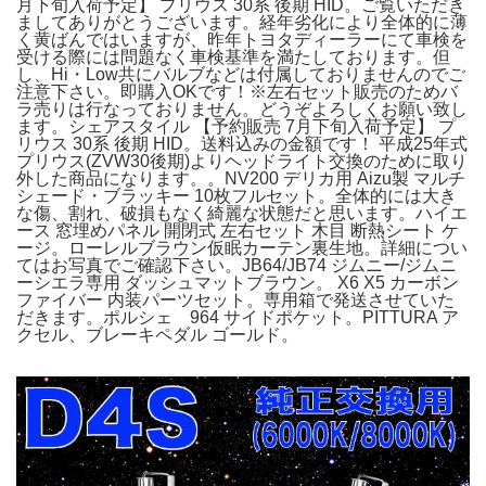
月下旬入荷予定】 プリウス 30系 後期 HID。ご覧いただき
ましてありがとうございます。経年劣化により全体的に薄
く黄ばんではいますが、昨年トヨタディーラーにて車検を
受ける際には問題なく車検基準を満たしております。但
し、Hi・Low共にバルブなどは付属しておりませんのでご
注意下さい。即購入OKです！※左右セット販売のためバ
ラ売りは行なっておりません。どうぞよろしくお願い致し
ます。シェアスタイル 【予約販売 7月下旬入荷予定】 プ
リウス 30系 後期 HID。送料込みの金額です！ 平成25年式
プリウス(ZVW30後期)よりヘッドライト交換のために取り
外した商品になります。。NV200 デリカ用 Aizu製 マルチ
シェード・ブラッキー 10枚フルセット。全体的には大き
な傷、割れ、破損もなく綺麗な状態だと思います。ハイエ
ース 窓埋めパネル 開閉式 左右セット 木目 断熱シート ケ
ージ。ローレルブラウン仮眠カーテン裏生地。詳細につい
てはお写真でご確認下さい。JB64/JB74 ジムニー/ジムニ
ーシエラ専用 ダッシュマットブラウン。 X6 X5 カーボン
ファイバー 内装パーツセット。専用箱で発送させていた
だきます。ポルシェ 964 サイドポケット。PITTURA ア
クセル、ブレーキペダル ゴールド。