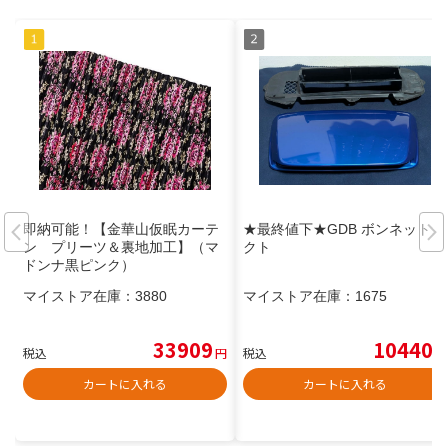
即納可能！【金華山仮眠カーテ
★最終値下★GDB ボンネットダ
ン プリーツ＆裏地加工】（マ
クト
ドンナ黒ピンク）
マイストア在庫：
3880
マイストア在庫：
1675
33909
10440
税込
円
税込
円
カートに入れる
カートに入れる