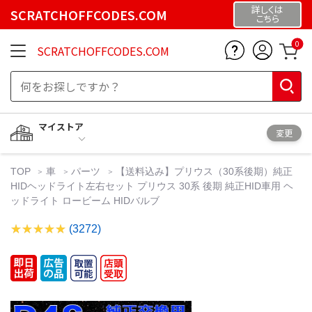
詳しくは
SCRATCHOFFCODES.COM
こちら
0
SCRATCHOFFCODES.COM
マイストア
変更
TOP
車
パーツ
【送料込み】プリウス（30系後期）純正
HIDヘッドライト左右セット プリウス 30系 後期 純正HID車用 ヘ
ッドライト ロービーム HIDバルブ
(3272)