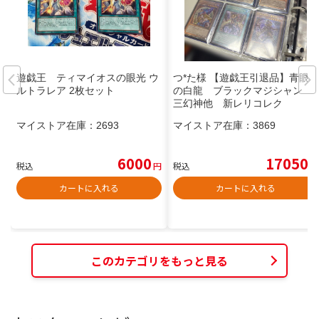
遊戯王 ティマイオスの眼光 ウ
つ*た様 【遊戯王引退品】青眼
ルトラレア 2枚セット
の白龍 ブラックマジシャン
三幻神他 新レリコレク
マイストア在庫：
2693
マイストア在庫：
3869
6000
17050
税込
円
税込
円
カートに入れる
カートに入れる
このカテゴリをもっと見る