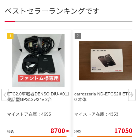
ベストセラーランキングです
ETC2.0車載器DENSO DIU-A011
carrozzeria ND-ETCS2II ETC2.
発話型GPS12v/24v 2台
0 本体
マイストア在庫：
4695
マイストア在庫：
4353
8700
17050
税込
円
税込
円