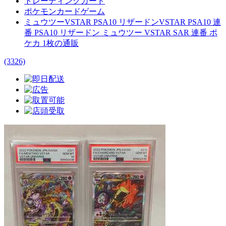
トレーディングカード
ポケモンカードゲーム
ミュウツーVSTAR PSA10 リザードンVSTAR PSA10 連
番 PSA10 リザードン ミュウツー VSTAR SAR 連番 ポ
ケカ 1枚の通販
(3326)