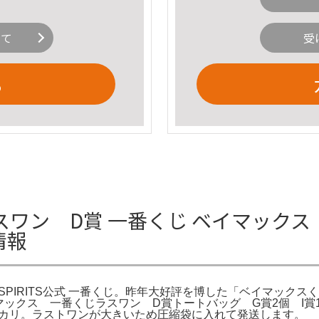
いて
受
る
ワン D賞 一番くじ ベイマックス｜
情報
 SPIRITS公式 一番くじ。昨年大好評を博した「ベイマックス
Blog。ベイマックス 一番くじラスワン D賞トートバッグ G賞2個
メルカリ。ラストワンが大きいため圧縮袋に入れて発送します。