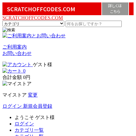
詳しくは
SCRATCHOFFCODES.COM
こちら
SCRATCHOFFCODES.COM
ご利用案内
お問い合わせ
ゲスト様
0
合計金額
0円
マイストア
変更
ログイン
新規会員登録
ようこそ
ゲスト様
ログイン
カテゴリ一覧