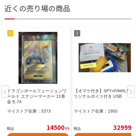
近くの売り場の商品
ドラゴンボールフュージョンワ
【オマケ付き】SPY×FAMILY オ
ールド エナジーマーカー 11巻
リジナルボイス付き USB
金 E-74
マイストア在庫：
3373
マイストア在庫：
1950
14500
32999
税込
円
税込
円