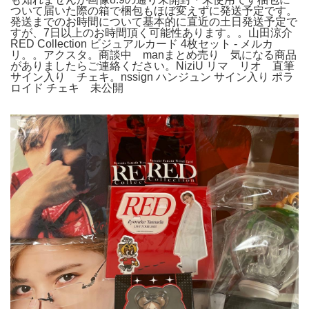
ついて届いた際の箱で梱包もほぼ変えずに発送予定です。
発送までのお時間について基本的に直近の土日発送予定で
すが、7日以上のお時間頂く可能性あります。。山田涼介
RED Collection ビジュアルカード 4枚セット - メルカ
リ。。アクスタ。商談中 manまとめ売り 気になる商品
がありましたらご連絡ください。NiziU リマ リオ 直筆
サイン入り チェキ。nssign ハンジュン サイン入り ポラ
ロイド チェキ 未公開