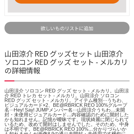
欲しいものリストに追加
山田涼介 RED グッズセット 山田涼介
ソロコン RED グッズ セット - メルカリ
の詳細情報
山田涼介 ソロコン RED グッズ セット - メルカリ。山田涼
介 RED トレカ セット - メルカリ。山田涼介 ソロコン
RED グッズ セット - メルカリ。アイテム種別···うちわ、
ビジュアルカード×2、BE@RBRICK REO 100%グループ
名···Hey! Say! JUMPメンバー名···山田涼介うちわ…未開
封・未使用ビジュアルカード…内容確認のために開封した
かも知れません。記憶が曖昧です。現状綺麗に閉じられて
いるため、改めて開封はしませんでした。そのため、中身
は不明です。BE@RBRICK REO 100%…分かりづらいか
も知れませんが画像8.9の通り未開封・未使用です梱包に