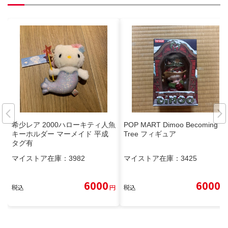
希少レア 2000ハローキティ人魚
POP MART Dimoo Becoming a
キーホルダー マーメイド 平成
Tree フィギュア
タグ有
マイストア在庫：
3982
マイストア在庫：
3425
6000
6000
税込
円
税込
円