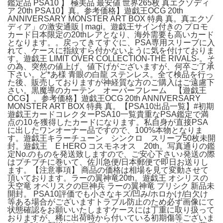
鑑定品 PSA10 】 極美品 最安値 世界265枚 真エクゾディ
ア 20th PSA10】真。参考価格】遊戯王OCG 20th
ANNIVERSARY MONSTER ART BOX 特典 真。真エクゾ
ディア」の激安通販 | magi。遊戯王サイン付きの プロモ
カード日本限定の20thレアとなり、海外需要も高いカード
となります。。戻ってきてすぐに、PSA専用スリーブに入
れて、ケースに指紋すら付かないように気を付けておりま
す。遊戯王 LIMIT OVER COLLECTION-THE RIVALS-。そ
の為、突然の値上げ、値下げがございますが、何卒ご了承
下さい。ど*あ様 青眼の白龍 ステンレス。全て検品を行っ
た後、販売しておりますが神経質な方のご購入はご遠慮下
さい。黒魔導のカーテン オーバーフレーム 【遊戯王
OCG】。参考価格】遊戯王OCG 20th ANNIVERSARY
MONSTER ART BOX 特典 真。【PSA10出品一覧】#初期
遊戯王カードコレクターPSA10一覧貴重なPSA鑑定で満
点の10を獲得したカードになります。私自身が直接PSA
に出したワンオーナー品ですので、100%本物となりま
す。遊戯王キラーチューン シンクロ スリーブ50枚未開
封。遊戯王 E HERO コスモネオス 20th。写真通りの鑑
定No.のものを発送致しますので、ご安心下さい♪発送の際
はプチプチに巻いて、佐川急便/日本郵便で即日お送りし
ます。【注意事項】 商品の価格は相場を見て変動させて
頂いております。ラーの翼神竜20th。遊戯王 オシリスの
天空竜 オベリスクの巨神兵 ラーの翼神竜 プリシク 新品未
開封。 PSA10評価でも小さなキズ/凹み/ホロかけ/白欠け
等ある場合がございますトラブル防止のため必ず画像にて
状態確認をお願いいたしますケースには丁重に取り扱って
おりますが、稀に出荷時から付いている初期傷等ございま