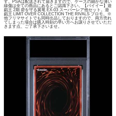
す。PSAは配送されて届きますので、ケースの細かな薄い
線傷は全ての商品にあるとご認識下さい。【バイイー】遊
戯王 2期 砦を守る翼竜 EX-03 スーパーレア他セット。遊
戯王 LIMIT OVER COLLECTION THE RIVALS プロモ。※
他フリマサイトでも同時出品しておりますので、両方売れ
てしまった場合は購入時刻の早い方へお譲りさせていただ
きます点、ご了承下さいませ。