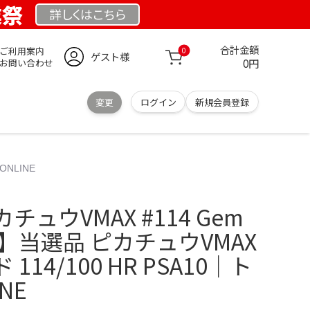
業祭
詳しくは
こちら
合計金額
ご利用案内
0
ゲスト様
0円
お問い合わせ
変更
ログイン
新規会員登録
ONLINE
ュウVMAX #114 Gem
A10】当選品 ピカチュウVMAX
14/100 HR PSA10｜ト
NE