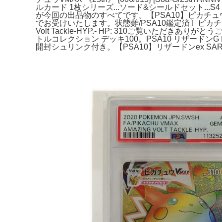
ルカード 1枚シリーズ...ソード&シールドセット...
が今回の出品物のすべてです。【PSA10】ピカチュウ
でお受けいたします。状態難/PSA10鑑定済〕ピカチュウVMAX【H
Volt Tackle-HYP.- HP: 310ご覧い
トルコレクション デッキ100。PSA10 リザードンG 
開封シュリンク付き。【PSA10】リザードンex SAR 