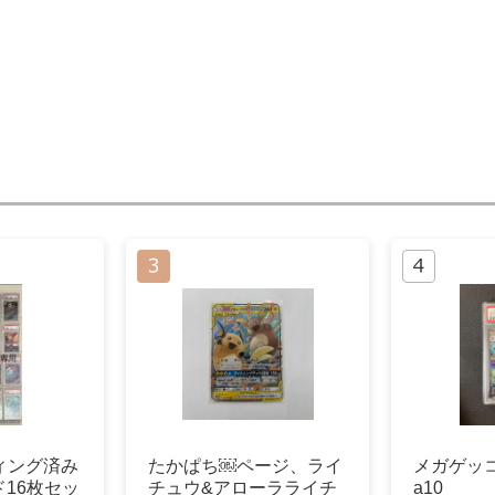
ィング済み
たかぱち￼ページ、ライ
メガゲッコウ
16枚セッ
チュウ&アローラライチ
a10