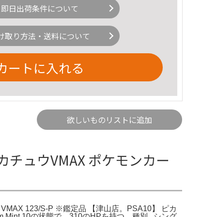
即日出荷条件について
け取り方法・送料について
カートに入れる
欲しいものリストに追加
 ピカチュウVMAX ポケモンカー
MAX 123/S-P ※鑑定品 【津山店。PSA10】 ピカ
em Mint 10の状態で、310のHPを持つ。種別...シング