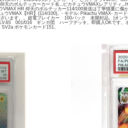
S4 仰天のボルテッカーカード名...ピカチュウVMAXレアリティ
VMAX HR 仰天のボルテッカー114/100発送は丁寧慎重
R】{114/100}。- モデル: Pikachu VMAX- カード番号: #1
ただきありがとうございます。。超電ブレイカー 100パック 未開封
LV.65 001/016 ギンガ団 ハーフデッキ。即購入OKです。ポ
SV2a ポケモンカード151。