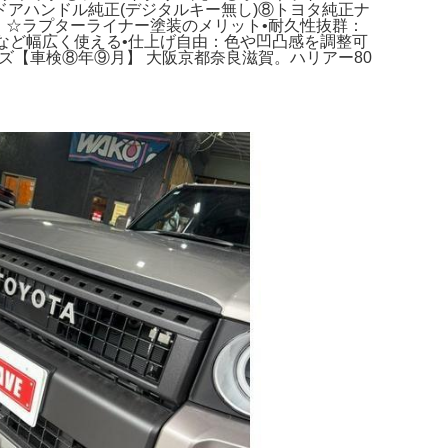
アハンドル純正(デジタルキー無し)⑧トヨタ純正ナ
。☆ラプターライナー塗装のメリット•耐久性抜群：
など幅広く使える•仕上げ自由：色や凹凸感を調整可
【車検⑧年⑨月】 大阪京都奈良滋賀。ハリアー80