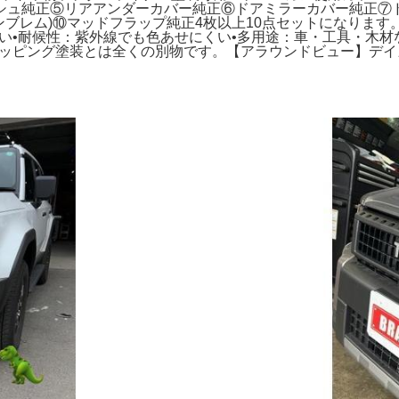
シュ純正⑤リアアンダーカバー純正⑥ドアミラーカバー純正⑦ド
ンブレム)⑩マッドフラップ純正4枚以上10点セットになります
い•耐候性：紫外線でも色あせにくい•多用途：車・工具・木材
ッピング塗装とは全くの別物です。【アラウンドビュー】デイズ