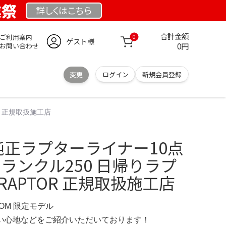
業祭
詳しくは
こちら
合計金額
ご利用案内
0
ゲスト様
0円
お問い合わせ
変更
ログイン
新規会員登録
R 正規取扱施工店
純正ラプターライナー10点
 ランクル250 日帰りラプ
RAPTOR 正規取扱施工店
COM 限定モデル
の使い心地などをご紹介いただいております！