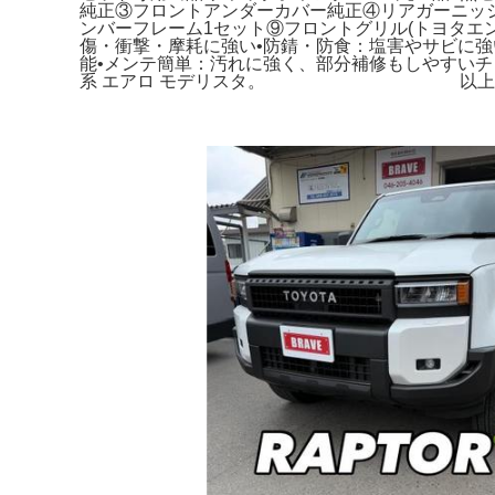
純正③フロントアンダーカバー純正④リアガーニッ
ンバーフレーム1セット⑨フロントグリル(トヨタエ
傷・衝撃・摩耗に強い•防錆・防食：塩害やサビに強
能•メンテ簡単：汚れに強く、部分補修もしやすいチ
系 エアロ モデリスタ。 以上