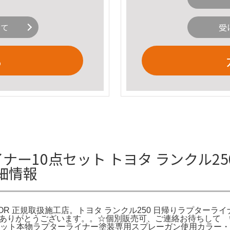
いて
受
る
ナー10点セット トヨタ ランクル2
詳細情報
TOR 正規取扱施工店。トヨタ ランクル250 日帰りラプターライ
だきありがとうございます。。☆個別販売可、ご連絡お待ちして 
点セット本物ラプターライナー塗装専用スプレーガン使用カラー