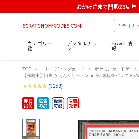
おかげさまで開設25周年
SCRATCHOFFCODES.COM
カテゴリ一
デジタルチラ
Howto情
覧
シ
報
TOP
トレーディングカード
ポケモンカードゲーム
【高騰中】旧裏 かえんリザードン ★ 第1弾拡張パック PSA2
(3258)