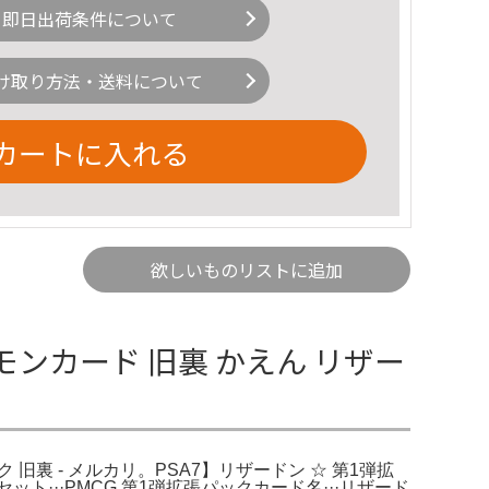
即日出荷条件について
け取り方法・送料について
カートに入れる
欲しいものリストに追加
モンカード 旧裏 かえん リザー
ク 旧裏 - メルカリ。PSA7】リザードン ☆ 第1弾拡
ト···PMCG 第1弾拡張パックカード名···リザード