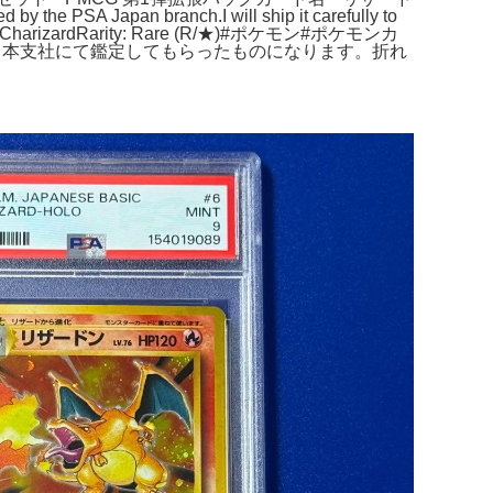
 the PSA Japan branch.I will ship it carefully to
Name: CharizardRarity: Rare (R/★)#ポケモン#ポケモンカ
PSA日本支社にて鑑定してもらったものになります。折れ