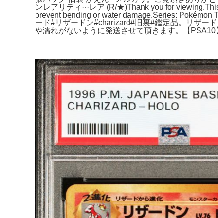
ンレアリティ···レア (R/★)Thank you for viewing.This is a c
prevent bending or water damage.Series: Pokém
ード#リザードン#charizard#旧裏#鑑定品。リ
や濡れがないように発送させて頂きます。【PSA10】