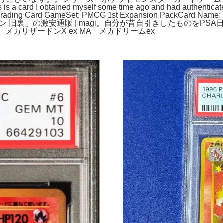
ard I obtained myself some time ago and had authenticated by
on Trading Card GameSet: PMCG 1st Expansion PackCard 
ザードン 旧裏」の激安通販 | magi。自分が昔自引きしたものを
メガリザードンX ex MA メガドリームex