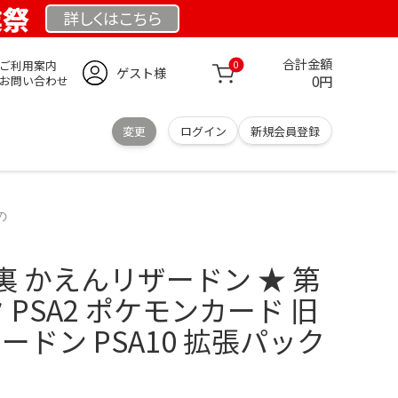
業祭
詳しくは
こちら
合計金額
ご利用案内
0
ゲスト様
0円
お問い合わせ
変更
ログイン
新規会員登録
の
 かえんリザードン ★ 第
 PSA2 ポケモンカード 旧
ードン PSA10 拡張パック