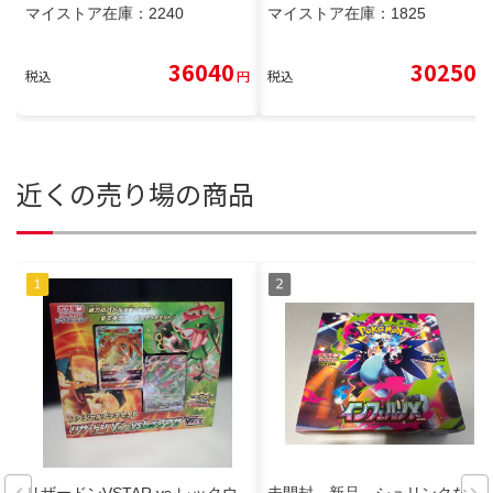
マイストア在庫：
2240
マイストア在庫：
1825
36040
30250
税込
円
税込
円
近くの売り場の商品
リザードンVSTAR vs レックウ
未開封 新品 シュリンクな