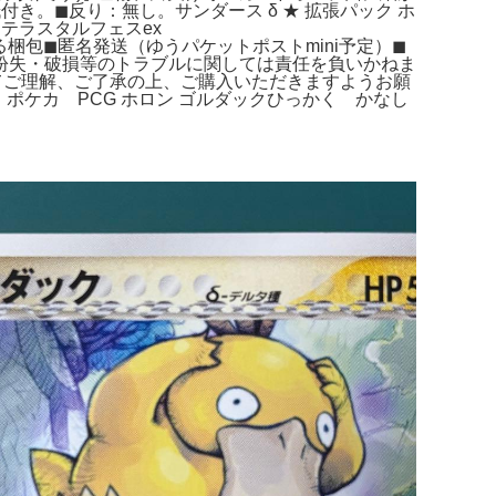
。◼︎反り：無し。サンダース δ ★ 拡張パック ホ
 テラスタルフェスex
梱包◼︎匿名発送（ゆうパケットポストmini予定）◼︎
の紛失・破損等のトラブルに関しては責任を負いかねま
全てご理解、ご了承の上、ご購入いただきますようお願
 ポケカ PCG ホロン ゴルダックひっかく かなし