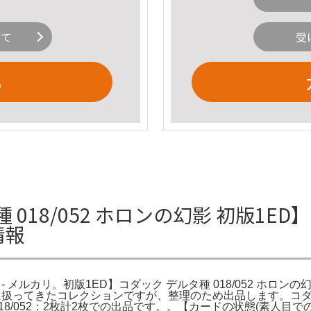
いて
受
る
018/052 ホロンの幻影 初版1ED】コ
情報
影 - メルカリ。初版1ED】コダック デルタ種 018/052 ホロ
大切に扱ってきたコレクションですが、整理のため出品します。コダック 
018/052：2枚計2枚での出品です。。【カードの状態(素人目