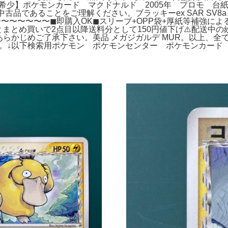
少】ポケモンカード マクドナルド 2005年 プロモ 台紙付き
の中古品であることをご理解ください。ブラッキーex SAR SV8a
〜〜〜〜〜〜◼︎即購入OK◼︎スリーブ+OPP袋+厚紙等補強による
とまとめ買いで2点目以降送料分として150円値下げ⚠️配送中
。あらかじめご了承下さい。美品 メガジガルデ MUR。以上、
MEGA。↓以下検索用ポケモン ポケモンセンター ポケモンカード