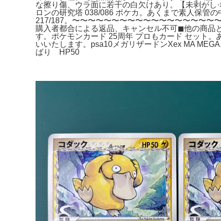
な擦り傷、ウラ面に若干の白欠けあり。【未剥がし·希
ロンの研究塔 038/086 ポケカ。あくまで素人保管
217/187。〜〜〜〜〜〜〜〜〜〜〜〜〜〜〜〜〜〜〜
購入者都合による返品、キャンセル不可◼︎他の商品
す。ポケモンカード 25周年 プロもカード セット
いいたします。psa10メガリザードンXex MA 
ばり HP50