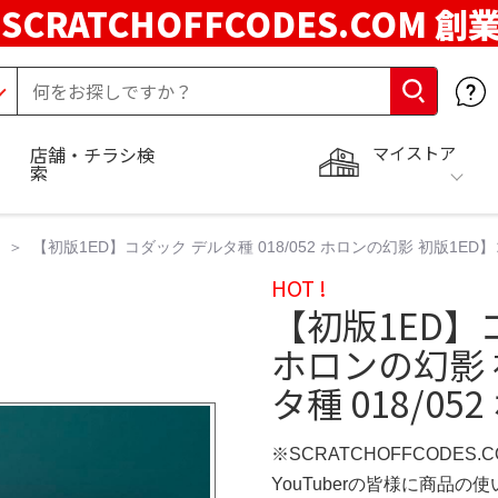
SCRATCHOFFCODES.COM 創
マイストア
店舗・チラシ検
索
【初版1ED】コダック デルタ種 018/052 ホロンの幻影 初版1ED】
HOT !
【初版1ED】コ
ホロンの幻影 
タ種 018/05
※SCRATCHOFFCODES.
YouTuberの皆様に商品