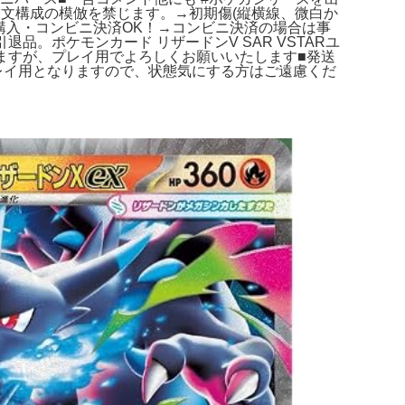
明文構成の模倣を禁じます。→初期傷(縦横線、微白か
購入・コンビニ決済OK！→コンビニ決済の場合は事
品。ポケモンカード リザードンV SAR VSTARユ
ておりますが、プレイ用でよろしくお願いいたします■発送
レイ用となりますので、状態気にする方はご遠慮くだ