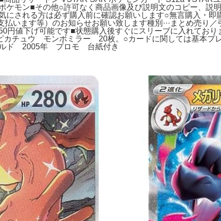
#ポケモン■その他○許可なく商品画像及び説明文のコピー、説
気にされる方は必ず購入前に確認お願いします○無言購入・即
います等）のお知らせお願い致します種別···まとめ売り／引退
と同時購入で50円値下げ可能です■状態購入後すぐにスリーブに入れ
ピカチュウ モンボミラー 20枚。○カードに関しては基本プ
ルド 2005年 プロモ 台紙付き