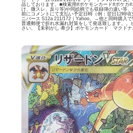
品しております。■検索用#ポケモンカード#ポケカ
け、微スレ、反り等)や同絵柄でも収録弾の違い等、
前にコメントにて支払い予定日時（例：翌日12時頃支払
ニバース S12a 211/172｜Yahoo。→他
普通郵便で折れ水漏れ対策をして発送致します。。
さい。【未剥がし·希少】ポケモンカード マクドナ