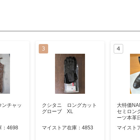
ウンチャッ
クシタニ ロングカット
大特価NA
グローブ XL
セミロン
ーツ本革日
庫：
4698
マイストア在庫：
4853
マイスト