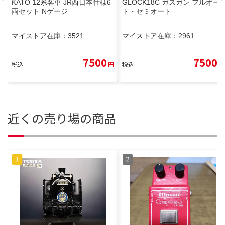
KATO 12系客車 JR西日本仕様6
GLOCK18C ガスガン フルオー
両セット Nゲージ
ト・セミオート
マイストア在庫：
3521
マイストア在庫：
2961
7500
7500
税込
円
税込
円
近くの売り場の商品