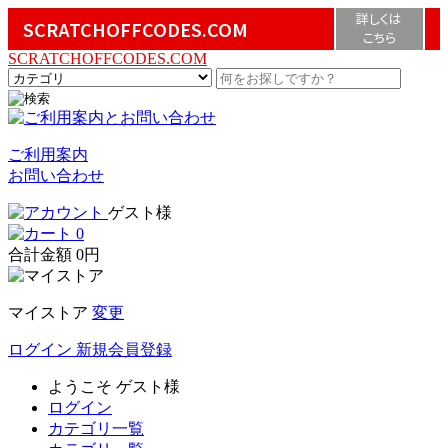
詳しくは
SCRATCHOFFCODES.COM
こちら
SCRATCHOFFCODES.COM
ご利用案内
お問い合わせ
ゲスト様
0
合計金額
0円
マイストア
変更
ログイン
新規会員登録
ようこそ
ゲスト様
ログイン
カテゴリ一覧