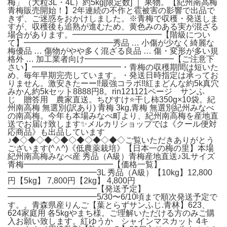
梅」（大粒3L・4L）約5kg[限定数] ｜ 果物。【紀州南高梅
青梅販売開始！】2年連続の不作と雹被害の影響で出品で
きず、ご迷惑をおかけしました。※青梅で収穫・発送しま
すが、収穫後も追熟が進むため、黄色みのある実が混ざる
場合があります。━━━━━━━━━━━【階級につい
て】━━━━━━━━━━━秀品 … 小傷が少なく綺麗な
梅優品 … 傷物がやや多く混ざる良品 … 傷・変形が多い規
格外 … 加工業者向け━━━━━━━━━━━【ご注意下
さい】━━━━━━━━━━━・青梅の収穫期間は短いた
め、毎年早期完売しています。・発送日時指定は承ってお
りません。激安きたーー‼️最強コラボ‼️紅まどんな約5k真穴
みかん約5kセット8888円8。rin121121ページ サンふ
じ 贈答用 農家直送。ちびすけ⭐️干し柿350g×10袋。紀
州南高梅 無選別(訳あり) 青梅 3kg,青梅 無選別紀州みなべ
の南高梅。今年も本場みなべ町より、紀州南高梅を産地直
送でお届け致します✨メルカリショップでは《クール便対
応商品》も出品しています
♪◆◇◆◇◆◇◆◇◆◇◆◇◆◇ご覧いただきありがとう
ございます(^∧^)《低農薬栽培》【日本一の梅の里】本場
紀州南高梅みなべ産 秀品（A級）青梅産地直送♪3Lサイズ
青梅━━━━━━━━━━━【価格一覧】
━━━━━━━━━━━3L 秀品（A級）【10kg】12,800
円【5kg】 7,800円【2kg】 4,800円
━━━━━━━━━━━【発送予定】
━━━━━━━━━━━5/30〜6/10頃まで順次発送予定で
す。。青森県産りんご【葉とらずサンふじ.青林】623、
624家庭用 各5kgやまち様。ご理解いただける方のみご購
入お願い致します。紅ゆうか シャインマスカット 4キ