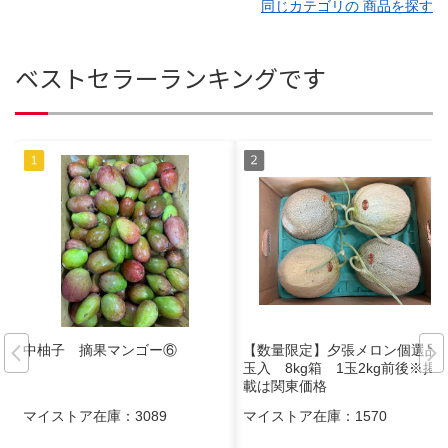
同じカテゴリの 商品を探す
ベストセラーランキングです
中柚子 摘果マンゴー⑥
【数量限定】夕張メロン個選品4
玉入 8kg箱 1玉2kg前後※掲
載は関東価格
マイストア在庫：
3089
マイストア在庫：
1570