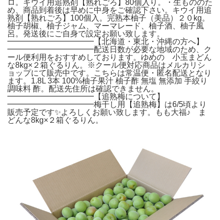
ロ。キウイ用追熟剤【熟れごろ】80個入り。・生もののた
め、商品到着後は早めに中身をご確認下さい。キウイ用追
熟剤【熟れごろ】100個入。完熟本柚子（美品）２０kg。
柚子胡椒、柚子ジャム、マーマレード、柚子酒、柚子風
呂。発送後にご自身で設定お願い致します。
━━━━━━━━━━━【北海道・東北・沖縄の方へ】
━━━━━━━━━━━配送日数が必要な地域のため、ク
ール便利用をおすすめしております。ゆめの 小玉まどん
な8kg×２箱ぐるりん。※クール便対応商品はメルカリシ
ョップにて販売中です。こちらは常温便・匿名配送となり
ます。1.8L 3本 100%柚子果汁 柚子酢 無塩 無添加 手絞り
調味料 酢。配送先住所は確認できません。
━━━━━━━━━━━【追熟梅について】
━━━━━━━━━━━梅干し用【追熟梅】は6/5頃より
販売予定です✨よろしくお願い致します。もも大福♪ ま
どんな8kg×２箱ぐるりん。