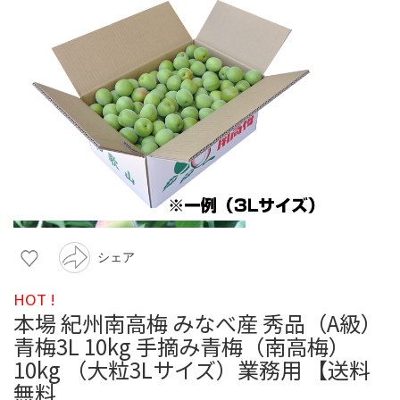
シェア
HOT !
本場 紀州南高梅 みなべ産 秀品（A級）
青梅3L 10kg 手摘み青梅（南高梅）
10kg （大粒3Lサイズ）業務用 【送料
無料