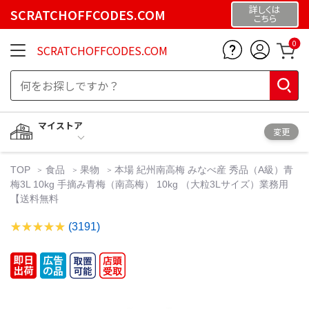
詳しくは
SCRATCHOFFCODES.COM
こちら
0
SCRATCHOFFCODES.COM
マイストア
変更
TOP
食品
果物
本場 紀州南高梅 みなべ産 秀品（A級）青
梅3L 10kg 手摘み青梅（南高梅） 10kg （大粒3Lサイズ）業務用
【送料無料
(3191)