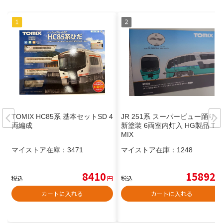
TOMIX HC85系 基本セットSD 4
JR 251系 スーパービュー踊り子
両編成
新塗装 6両室内灯入 HG製品 TO
MIX
マイストア在庫：
3471
マイストア在庫：
1248
8410
15892
税込
円
税込
円
カートに入れる
カートに入れる