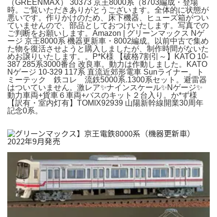
（GREENMAX） 30373 京王8000系（8703編成・登場
時。ご覧いただきありがとうございます。全体的に状態が
悪いです。作りかけのため、床下機器、ヒューズ箱がつい
ていませんので、部品としておつけいたします。写真での
ご判断をお願いします。Amazon | グリーンマックス Nゲ
ージ 京王8000系 機器更新車・8002編成。以前中古で集め
た物を復活させようと購入しましたが、制作時間がないた
めお譲りいたします。。P*K様 【破格7割引～】KATO 10-
387 285系3000番台 改良車。動力は作動しました。KATO
Nゲージ 10-329 117系 直流近郊形電車 Sunライナー。ト
ミーテック 鉄コレ 流鉄5000系.1300系セット。避雷器
はついていません。激レア✨ナインスケール✨Nゲージ✨
動力車両+貨車６車両+バスのキット２台入り。か*ず様
【訳有・室内灯有】TOMIX92939 山陽新幹線開業30周年
記念0系。