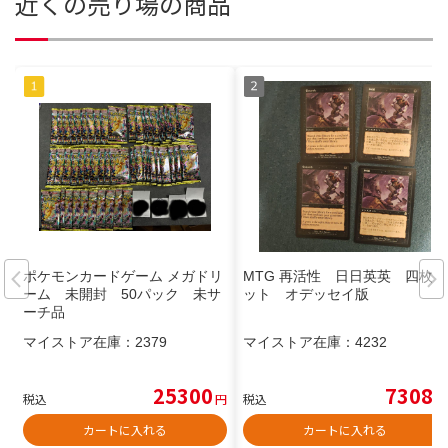
近くの売り場の商品
ポケモンカードゲーム メガドリ
MTG 再活性 日日英英 四枚セ
ーム 未開封 50パック 未サ
ット オデッセイ版
ーチ品
マイストア在庫：
2379
マイストア在庫：
4232
25300
7308
税込
円
税込
円
カートに入れる
カートに入れる