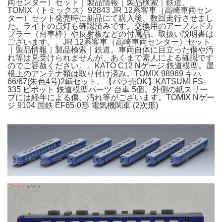
両センター）セット｜製品情報｜製品検索｜鉄道。
TOMIX（トミックス）92843 JR 12系客車（高崎車両セン
ター）セット発売時に新品にて購入後、数回走行させまし
た。ライトの点灯も確認済みです。交換用のアーノルドカ
プラー（台車枠）や反射板などの付属品、取扱い説明書は
ございます。。JR 12系客車（高崎車両センター）セット
｜製品情報｜製品検索｜鉄道。車両自体に目立った傷や汚
れ等は見受けられませんが、あくまで素人による確認です
のでご容赦ください。。KATO C12 Nゲージ 鉄道模型。屋
根上のアンテナ類は取り付け済み。TOMIX 98969 キハ
66/67(朱色4号)2輌セット。【バラ売OK】KATSUMI FS-
335 ピポット 鉄道模型パーツ 台車 5個。外側の紙スリー
ブには経年による傷、汚れ等がございます。TOMIX Nゲー
ジ 9104 国鉄 EF65-0形 電気機関車 (2次形)