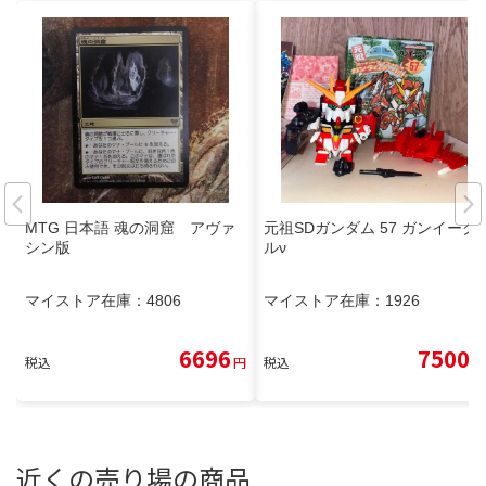
MTG 日本語 魂の洞窟 アヴァ
元祖SDガンダム 57 ガンイーグ
シン版
ルν
マイストア在庫：
4806
マイストア在庫：
1926
6696
7500
税込
円
税込
円
近くの売り場の商品