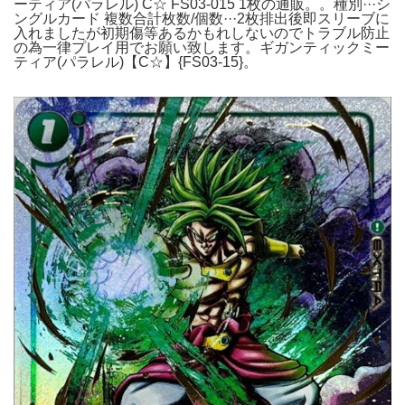
ーティア(パラレル) C☆ FS03-015 1枚の通販。。種別···シ
ングルカード 複数合計枚数/個数···2枚排出後即スリーブに
入れましたが初期傷等あるかもれしないのでトラブル防止
の為一律プレイ用でお願い致します。ギガンティックミー
ティア(パラレル)【C☆】{FS03-15}。