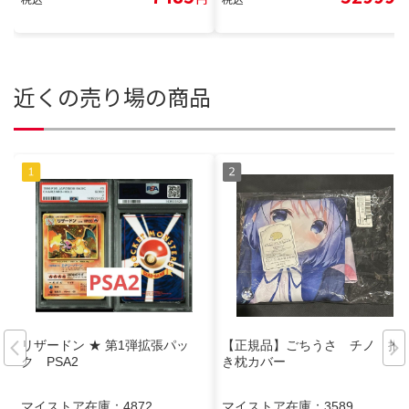
近くの売り場の商品
リザードン ★ 第1弾拡張パッ
【正規品】ごちうさ チノ 抱
ク PSA2
き枕カバー
マイストア在庫：
4872
マイストア在庫：
3589