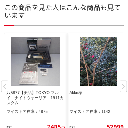
この商品を見た人はこんな商品も見て
います
八5877【美品】TOKYO マル
Akko様
イ ナイトウォーリア 1911カ
スタム
マイストア在庫：
4975
マイストア在庫：
1142
7485
52999
税込
円
税込
円