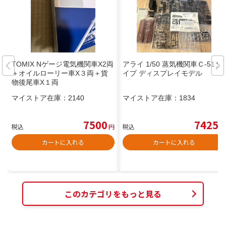
TOMIX Nゲージ電気機関車X2両
アライ 1/50 蒸気機関車Ｃ-51タ
＋オイルローリー車X３両＋貨
イプ ディスプレイモデル
物後尾車X１両
マイストア在庫：
2140
マイストア在庫：
1834
7500
7425
税込
円
税込
円
カートに入れる
カートに入れる
このカテゴリをもっと見る