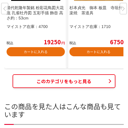
清代乾隆年製銘 粉彩花鳥図大花
杉本貞光 御本 板皿 寺垣外 信
瓶 孔雀牡丹図 五彩手描 飾壺 高
楽焼 茶道具
さ約：53cm
マイストア在庫：
4700
マイストア在庫：
1710
19250
6750
税込
円
税込
円
カートに入れる
カートに入れる
このカテゴリをもっと見る
この商品を見た人はこんな商品も見て
います