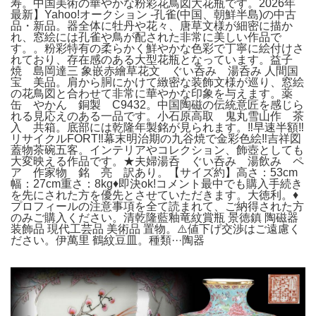
寿。中国美術の華やかな粉彩花鳥図大花瓶です。2026年
最新】Yahoo!オークション -孔雀(中国、朝鮮半島)の中古
品・新品。器全体に牡丹や花々、唐草文様が細密に描か
れ、窓絵には孔雀や鳥が配された非常に美しい作品で
す。。粉彩特有の柔らかく鮮やかな色彩で丁寧に絵付けさ
れており、存在感のある大型花瓶となっています。益子
焼 島岡達三 象嵌赤繪草花文 ぐい呑み 湯呑み 人間国
宝 美品。肩から胴にかけて緻密な装飾文様が巡り、窓絵
の花鳥図と合わせて非常に華やかな印象を与えます。薬
缶 やかん 銅製 C9432。中国陶磁の伝統意匠を感じら
れる見応えのある一品です。小石原高取 鬼丸雪山作 茶
入 共箱。底部には乾隆年製銘が見られます。‼️早速半額‼️
リサイクルFORT‼️幕末明治期の九谷焼で金彩色絵‼️吉祥図
蓋物茶碗五客。インテリアやコレクション、飾壺としても
大変映える作品です。★夫婦湯呑 ぐい呑み 湯飲み ペ
ア 作家物 銘 亮 訳あり。【サイズ約】高さ：53cm
幅：27cm重さ：8kg♦️即決ok!コメント最中でも購入手続き
を先にされた方を優先とさせていただきます。大徳利。♦️
プロフィールの注意事項を全て読まれて、ご納得された方
のみご購入ください。清乾隆藍釉竜紋賞瓶 景徳鎮 陶磁器
装飾品 現代工芸品 美術品 置物。⚠️値下げ交渉はご遠慮く
ださい。伊萬里 鶴紋豆皿。種類···陶器