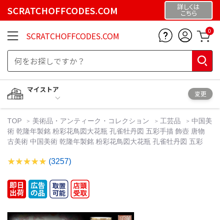
詳しくは
SCRATCHOFFCODES.COM
こちら
0
SCRATCHOFFCODES.COM
マイストア
変更
TOP
美術品・アンティーク・コレクション
工芸品
中国美
術 乾隆年製銘 粉彩花鳥図大花瓶 孔雀牡丹図 五彩手描 飾壺 唐物
古美術 中国美術 乾隆年製銘 粉彩花鳥図大花瓶 孔雀牡丹図 五彩
(3257)