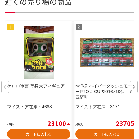
近くの売り場の商品
ケロロ軍曹 等身大フィギュア
m*0様 ハイパーダッシュモータ
ーPRO J-CUP2016×10個 ミニ
四駆引
マイストア在庫：
4668
マイストア在庫：
3171
23100
23705
税込
円
税込
円
カートに入れる
カートに入れる