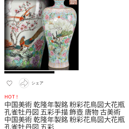
シェア
HOT !
中国美術 乾隆年製銘 粉彩花鳥図大花瓶
孔雀牡丹図 五彩手描 飾壺 唐物 古美術
中国美術 乾隆年製銘 粉彩花鳥図大花瓶
孔雀牡丹図 五彩