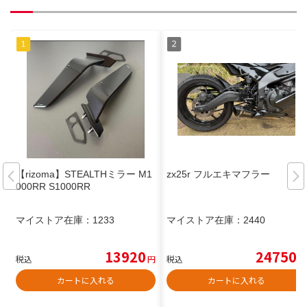
【rizoma】STEALTHミラー M1
zx25r フルエキマフラー
000RR S1000RR
マイストア在庫：
1233
マイストア在庫：
2440
13920
24750
税込
円
税込
円
カートに入れる
カートに入れる