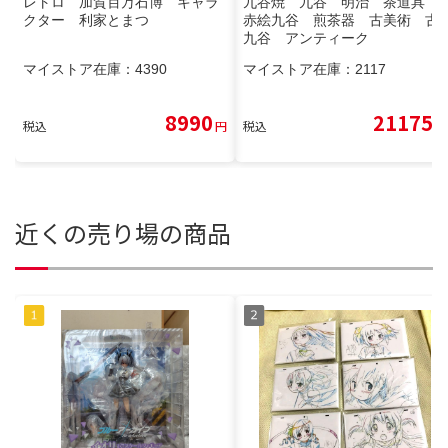
レトロ 加賀百万石博 キャラ
九谷焼 九谷 明治 茶道具
クター 利家とまつ
赤絵九谷 煎茶器 古美術 古
九谷 アンティーク
マイストア在庫：
4390
マイストア在庫：
2117
8990
21175
税込
円
税込
円
近くの売り場の商品