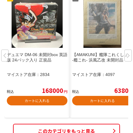
デュエマ DM-06 未開封box 英語
【AMAKUNI】艦隊これくしょん
版 24パック入り 正規品
-艦これ- 浜風乙改 未開封品
マイストア在庫：
2834
マイストア在庫：
4097
168000
6380
税込
円
税込
円
カートに入れる
カートに入れる
このカテゴリをもっと見る