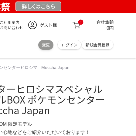
業祭
詳しくは
こちら
合計金額
ご利用案内
0
ゲスト様
0円
お問い合わせ
変更
ログイン
新規会員登録
ターヒロシマ - Meccha Japan
ターヒロシマスペシャル
ャルBOX ポケモンセンター
cha Japan
COM 限定モデル
の使い心地などをご紹介いただいております！