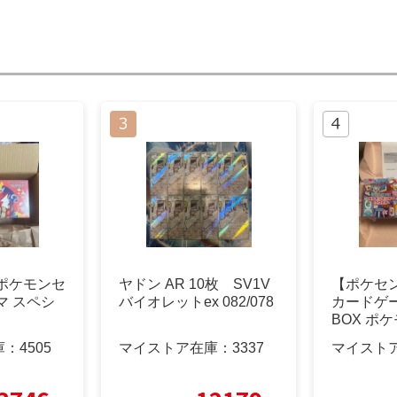
様 ポケモンセ
ヤドン AR 10枚 SV1V
【ポケセ
マ スペシ
バイオレットex 082/078
カードゲ
BOX ポ
フクオカ
庫：
4505
マイストア在庫：
3337
マイスト