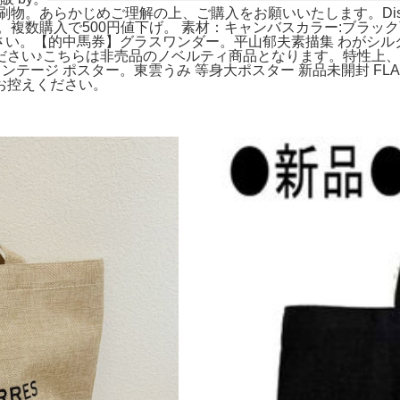
印刷物。あらかじめご理解の上、ご購入をお願いいたします。Disney
。複数購入で500円値下げ。 素材：キャンバスカラー:ブラック
承下さい。【的中馬券】グラスワンダー。平山郁夫素描集 わがシル
ださい♪こちらは非売品のノベルティ商品となります。特性上
ィンテージ ポスター。東雲うみ 等身大ポスター 新品未開封 F
お控えください。