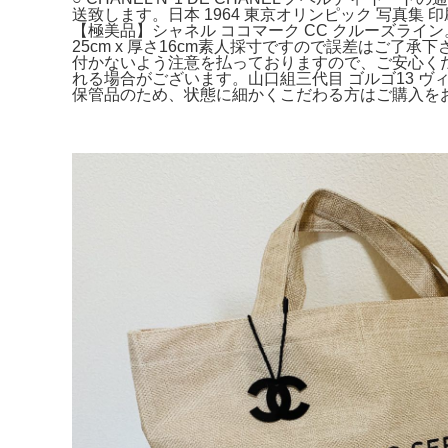
送致します。日本 1964 東京オリンピック 写真集 
【極美品】シャネル ココマーク CC クルーズライン
25cm x 厚さ16cm素人採寸ですので誤差はご了
付かないよう注意を払っておりますので、ご安心く
れる場合がございます。山口組三代目 ゴルゴ13 ヴ
保管品のため、状態に細かくこだわる方はご購入を