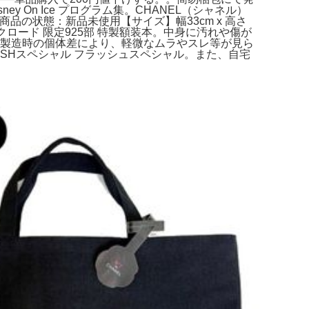
 On Ice プログラム集。CHANEL（シャネル）
商品の状態：新品未使用【サイズ】幅33cm x 高さ
クロード 限定925部 特製額装本。中身に汚れや傷が
、製造時の個体差により、軽微なムラやスレ等が見ら
LASHスペシャル フラッシュスペシャル。また、自宅