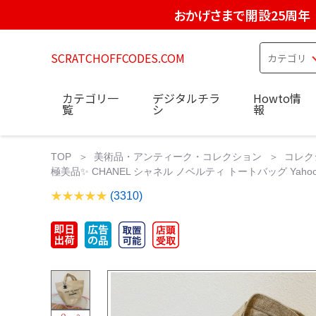
おかげさまで開設25周年
SCRATCHOFFCODES.COM
カテゴリ一
デジタルチラ
Howto情
覧
シ
報
TOP
美術品・アンティーク・コレクション
コレク
極美品✨ CHANEL シャネル ノベルティ トートバッグ Yah
(3310)