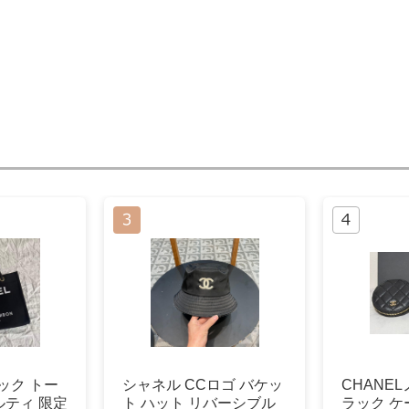
ラック トー
シャネル CCロゴ バケッ
CHANE
ティ 限定
ト ハット リバーシブル
ラック ケ