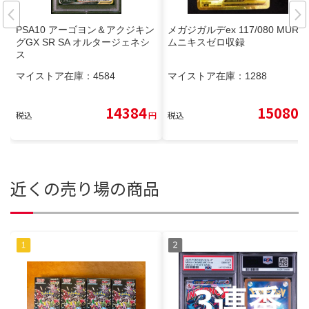
PSA10 アーゴヨン＆アクジキン
メガジガルデex 117/080 MUR
グGX SR SA オルタージェネシ
ムニキスゼロ収録
ス
マイストア在庫：
4584
マイストア在庫：
1288
14384
15080
税込
円
税込
円
近くの売り場の商品