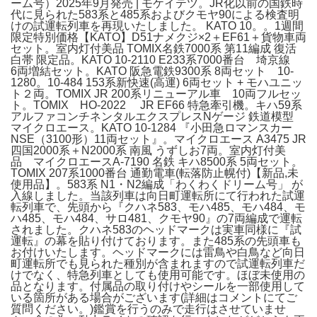
ーム号）2025年9月発売 | モケイテツ。JR化以前の国鉄時
代に見られた583系と485系およびクモヤ90による検査明
けの試運転列車を再現いたしました。 KATO 10。。1週間
限定特別価格【KATO】D51ナメクジ×2＋EF61＋貨物車両
セット。室内灯付美品 TOMIX名鉄7000系 第11編成 復活
白帯 限定品。KATO 10-2110 E233系7000番台 埼京線
6両増結セット。KATO 阪急電鉄9300系 8両セット 10-
1280。10-484 153系新快速(高運) 6両セット + モハユニッ
ト２両。TOMIX JR 200系リニューアル車 10両フルセッ
ト。TOMIX HO-2022 JR EF66 特急牽引機。キハ59系
アルファコンチネンタルエクスプレスNゲージ 鉄道模型
マイクロエース。KATO 10-1284 『小田急ロマンスカー
NSE（3100形）11両セット』。マイクロエース A3475 JR
四国2000系＋N2000系 南風 うずしお7両。室内灯付美
品 マイクロエースA-7190 名鉄 キハ8500系 5両セット。
TOMIX 207系1000番台 通勤電車(転落防止幌付)【新品,未
使用品】。583系 N1・N2編成「わくわくドリーム号」 が
入線しました。当該列車は向日町運転所にて行われた試運
転列車で、先頭から『クハネ583、モハ485、モハ484、モ
ハ485、モハ484、サロ481、クモヤ90』の7両編成で運転
されました。クハネ583のヘッドマークは実車同様に『試
運転』の幕を貼り付けております。また485系の先頭車も
お付けいたします。ヘッドマークには雷鳥や白鳥など向日
町運転所でも見られた種別が含まれますので試運転列車だ
けでなく、特急列車としても使用可能です。ほぼ未使用の
品となります。付属品の取り付けやシールを一部使用して
いる箇所がある場合がございます(詳細はコメントにてご
質問ください。)鑑賞を行うのみで走行はさせていませ