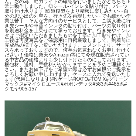
ん。念の為、動力ライトの確認を行いましたがどちらも正
常に動作しました。◎シール•インレタ貼り付け、パーツ
取り付け承ります‼️鉄道模型をより精密に楽しみたい⋯自
分の思い出の列車を、行き先を再現したい⋯でも細かい作
業は苦手⋯そんな方向けのサービスとして、ご購入後に行
き先シールや車番インレタの貼り付け、パーツの取り付け
を別途料金を上乗せにて承っております。行き先やインレ
タはご指定いただきましたものを丁寧に加工貼り付け、加
工後は再度写真をご確認用に再掲載致しまして、到着前に
完成品の様子をご覧いただけます。コメントより、サービ
スを承っておりますので、何卒お気兼ねなくお申し付けく
ださい！価格は楽天やAmazon等にて今現在販売されてい
る中古品の価格よりも少し引下げたものにしております。
梱包材、送料、手数料がかかりますことを予めご理解くだ
さい。またお値下げをご希望の際は必ずお値段のご提示を
よろしくお願い申し上げます。ケースに入れて発送いたし
ます(代用になります)#Nゲージ#KATO#TOMIX#グリーン
マックス#マイクロエース#ポポンデッタ#583系#485系#
クモヤ905-157