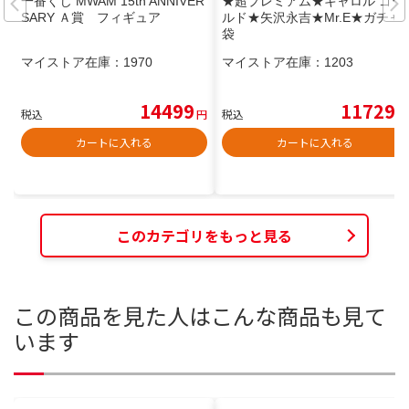
一番くじ MWAM 15th ANNIVER
★超プレミアム★キャロル ゴー
SARY Ａ賞 フィギュア
ルド★矢沢永吉★Mr.E★ガチャ
袋
マイストア在庫：
1970
マイストア在庫：
1203
14499
11729
税込
円
税込
円
カートに入れる
カートに入れる
このカテゴリをもっと見る
この商品を見た人はこんな商品も見て
います