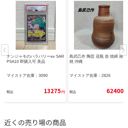
ナンジャモのハラバリーex SAR
島武己作 陶芸 花瓶 壺 焼締 南蛮
PSA10 即購入可 美品
焼 沖縄
マイストア在庫：
3090
マイストア在庫：
2826
13275
62400
税込
円
税込
円
近くの売り場の商品