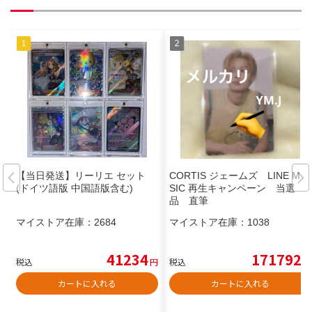
【当日発送】リーリエ セット
CORTIS ジェームズ LINE MU
(ドイツ語版 中国語版含む)
SIC 再生キャンペーン 当選
品 直筆
マイストア在庫：
2684
マイストア在庫：
1038
41234
171792
税込
円
税込
円
カートに入れる
カートに入れる