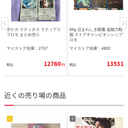
ポケカ ラティオス ラティアス
Mtg 忌まわしき眼魔 超能力蛙 発
プロモ まとめ売り
掘 ストアチャンピオンシッププ
ロモ
マイストア在庫：
2757
マイストア在庫：
4802
12760
13531
税込
円
税込
円
近くの売り場の商品