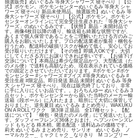
抽選販売】ぬいぐるみ 等身大シャワーズ 寝そべり ｜【公
式】ポケモン。ポケモンセンターぬいぐるみ 等身大 シャ
ワーズ 寝そべり 新品未使用品。抽選販売】ぬいぐるみ 等
身大シャワーズ 寝そべり ｜【公式】ポケモン。​ポケモン
センターオンラインにて完全受注生産された「等身大シャ
ワーズ」のぬいぐるみです。​【状態】​新品・未開封品で
す。​画像4枚目以降の通り、輸送箱も綺麗な状態ですが、
あくまで個人保管であることをご理解いただける方のみご
購入をお願いいたします。​プロの配送業者が集荷・梱包を
行うため、配送時の破損リスクが極めて低く、安心してお
受け取りいただけます。​【その他】​即購入OKです。​大切
にしてくださる方にお譲りできれば幸いです。【お値下げ
交渉について】本商品は希少な限定品かつ、大型配送（た
のメル便）で送料も高額なため、現在表示されている価格
での固定とさせていただいております。​#ポケモン #ポケ
モンセンター #シャワーズ #ブイズ #等身大ぬいぐるみ #
受注生産 #限定品。即日発送 新品 未開封 ぬいぐるみ 等身
大 シャワーズ 寝そべり。現在は販売終了しており、非常
に手に入りにくいお品です。。おろちんゆー ぬいぐるみ 3
点セット。​ポケモンセンターから届いた当時のメーカー輸
送箱（段ボール）に入れたまま、暗所にて大切に保管して
おりました。逆先夏目 ぬいぐるみ まとめ売り。WAKUKU
ON A ROLL ワクク 第3弾 正規品 全17種セット。​【配
送について】​「梱包・発送たのメル便」にて発送いたしま
す。ダッフィーフレンズ36体とおまけ。ヘブンバーンズレ
ッド もちどる 柊木梢。​匿名配送・送料込みの価格です。
莉犬 ぬいぐるみ まとめ売り。サンリオ ぬいぐるみ ノ
ーマルカラー ミャクミャク なりきり M コンプリー