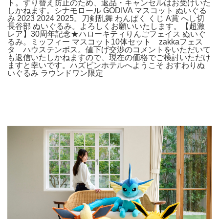
ト。​すり替え防止のため、返品・キャンセルはお受けいた
しかねます。シナモロール GODIVA マスコット ぬいぐる
み 2023 2024 2025。刀剣乱舞 わんぱく くじ A賞 へし切
長谷部 ぬいぐるみ。よろしくお願いいたします。【超激
レア】30周年記念★ハローキティりんごフェイス ぬいぐ
るみ。ミッフィー マスコット10体セット zakkaフェス
タ ハウステンボス。値下げ交渉のコメントをいただいて
も返信いたしかねますので、現在の価格でご検討いただけ
ますと幸いです。ハズビンホテルへようこそ おすわりぬ
いぐるみ ラウンドワン限定