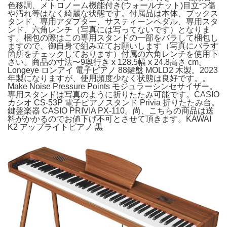
色移調、メトロノーム機能付き(ウォールナット)目立つ傷
や汚れ等はなく綺麗な状態です。付属品は本体、ブックス
タンド、専用アダプター、サスティーンペダル、専用スタ
ンド、六角レンチ（写真には写ってないです）となりま
す。梱包の際はこの専用スタンドの一部をバラして梱包し
ますので、御自身で組み立てお願いします（写真にバラす
箇所をチェックしております）付属の六角レンチを使用下
さい。商品の寸法〜9奥行き x 128.5幅 x 24.8高さ cm。
Longeye ロンアイ 電子ピアノ 88鍵盤 MOLD2 木製。2023
年製になりますが、使用頻度少なく状態は良好です。。
Make Noise Pressure Points モジュラーシンセサイザー。
専用スタンドは写真のように折りたたみ可能です。CASIO
カシオ CS-53P 電子ピアノスタンド Privia 折りたたみ台。
鍵盤楽器 CASIO PRIVIA PX-110。尚、こちらの商品は送
料がかかるのでお値下げ不可とさせて頂きます。KAWAI
K2 アップライトピアノ 黒