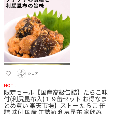
シェア
HOT !
限定セール【国産高級缶詰】たらこ味
付(利尻昆布入)１９缶セット お得なま
とめ買い 楽天市場】ストー たらこ 缶
詰 味付 国産 缶詰め 利尻昆布 家飲み