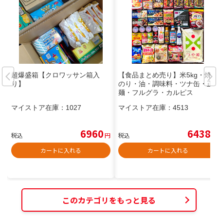
超爆盛箱【クロワッサン箱入
【食品まとめ売り】米5kg・焼
り】
のり・油・調味料・ツナ缶・正
麺・フルグラ・カルピス
マイストア在庫：
1027
マイストア在庫：
4513
6960
6438
税込
円
税込
円
カートに入れる
カートに入れる
このカテゴリをもっと見る