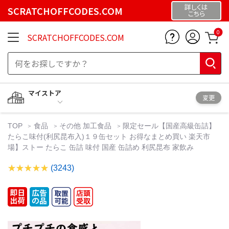
詳しくは
SCRATCHOFFCODES.COM
こちら
0
SCRATCHOFFCODES.COM
マイストア
変更
TOP
食品
その他 加工食品
限定セール【国産高級缶詰】
たらこ味付(利尻昆布入)１９缶セット お得なまとめ買い 楽天市
場】ストー たらこ 缶詰 味付 国産 缶詰め 利尻昆布 家飲み
(3243)