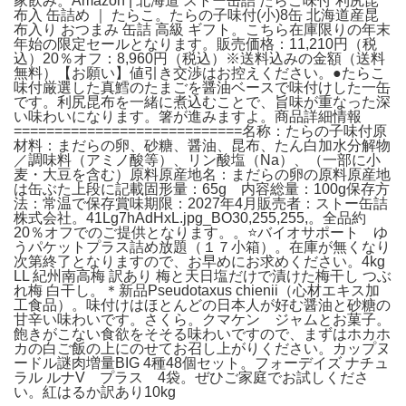
家飲み。Amazon | 北海道 ストー缶詰 たらこ味付 利尻昆
布入 缶詰め ｜ たらこ。たらの子味付(小)8缶 北海道産昆
布入り おつまみ 缶詰 高級 ギフト。こちら在庫限りの年末
年始の限定セールとなります。販売価格：11,210円（税
込）20％オフ：8,960円（税込）※送料込みの金額（送料
無料）【お願い】値引き交渉はお控えください。●たらこ
味付厳選した真鱈のたまごを醤油ベースで味付けした一缶
です。利尻昆布を一緒に煮込むことで、旨味が重なった深
い味わいになります。箸が進みますよ。商品詳細情報
============================名称：たらの子味付原
材料：まだらの卵、砂糖、醤油、昆布、たん白加水分解物
／調味料（アミノ酸等）、リン酸塩（Na）、（一部に小
麦・大豆を含む）原料原産地名：まだらの卵の原料原産地
は缶ぶた上段に記載固形量：65g 内容総量：100g保存方
法：常温で保存賞味期限：2027年4月販売者：ストー缶詰
株式会社。41Lg7hAdHxL.jpg_BO30,255,255,。全品約
20％オフでのご提供となります。。⭐️バイオサポート ゆ
うパケットプラス詰め放題（１７小箱）。在庫が無くなり
次第終了となりますので、お早めにお求めください。4kg
LL 紀州南高梅 訳あり 梅と天日塩だけで漬けた梅干し つぶ
れ梅 白干し。＊新品Pseudotaxus chienii（心材エキス加
工食品）。味付けはほとんどの日本人が好む醤油と砂糖の
甘辛い味わいです。さくら。クマケン ジャムとお菓子。
飽きがこない食欲をそそる味わいですので、まずはホカホ
カの白ご飯の上にのせてお召し上がりください。カップヌ
ードル謎肉増量BIG 4種48個セット。フォーデイズ ナチュ
ラル ルナV プラス 4袋。ぜひご家庭でお試しくださ
い。紅はるか訳あり10kg