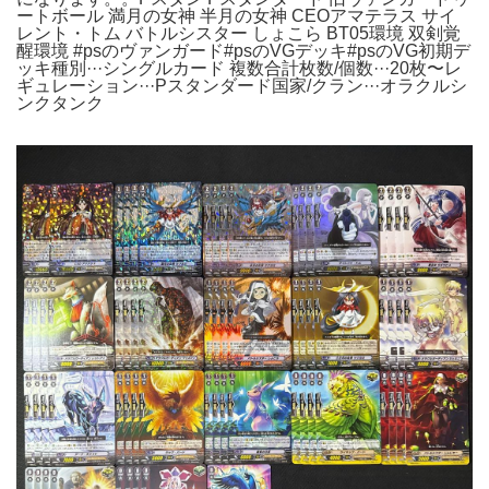
ートボール 満月の女神 半月の女神 CEOアマテラス サイ
レント・トム バトルシスター しょこら BT05環境 双剣覚
醒環境 #psのヴァンガード#psのVGデッキ#psのVG初期デ
ッキ種別···シングルカード 複数合計枚数/個数···20枚〜レ
ギュレーション···Pスタンダード国家/クラン···オラクルシ
ンクタンク