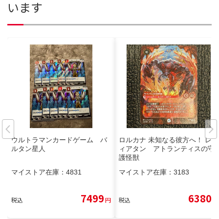
います
ウルトラマンカードゲーム バ
ロルカナ 未知なる彼方へ！ レヴ
ルタン星人
ィアタン アトランティスの守
護怪獣
マイストア在庫：
4831
マイストア在庫：
3183
7499
6380
税込
円
税込
円