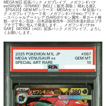
MEGA M1L 拡張パック メガブレイブ。メガフシギバナ
ex(SR){草}〈076/063〉[M1L] ｜販売‧買取｜ 晴れる屋2。
【PSA10】GEM MTシリーズ···MEGAセット···M 拡張パッ
ク メガブレイブカード名···メガフシギバナexレアリティ
···スペシャルアートレア (SAR)ポケモン属性···草カード種
類···ポケモン言語···日本語版発売年···2025水濡れ防止プチ
プチで丁寧に包んで発送します。。メガフシギバナex
SAR】 087/063（m1l）拡張パック メガブレイブ。よろし
くお願いします。