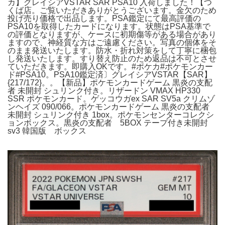
カ】グレイシアVSTAR SAR PSA10 入荷しました！【つ
くば店。ご覧いただきありがとうございます。金欠のため
投げ売り価格で出品します。PSA鑑定にて最高評価の
PSA10を取得したカードになります。状態はPSA基準で
の評価となりますが、ケースに初期傷等がある場合があり
ますので、神経質な方はご遠慮ください。写真の個体をそ
のまま発送いたします。防水・折れ対策をして丁寧に梱包
し発送いたします。すり替え防止のため返品は不可とさせ
ていただきます。即購入OKです。#ポケカ#ポケモンカー
ド#PSA10。PSA10鑑定済〕グレイシアVSTAR【SAR】
{217/172}。。【新品】ポケモンカードゲーム 黒炎の支配
者 未開封 シュリンク付き。リザードン VMAX HP330
SSR ポケモンカード。ゲッコウガex SAR SV5a クリムゾ
ンヘイズ 090/066。ポケモンカードゲーム 黒炎の支配者
未開封 シュリンク付き 1box。ポケモンセンターコレクシ
ョンボックス。黒炎の支配者 5BOX テープ付き未開封
sv3 韓国版 ボックス