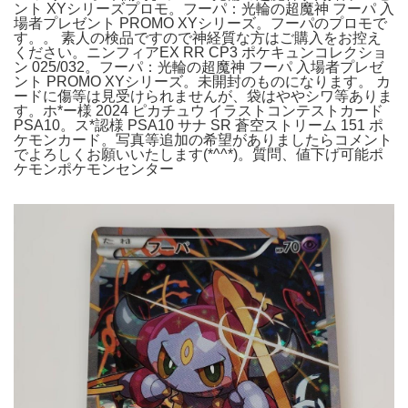
ント XYシリーズプロモ。フーパ：光輪の超魔神 フーパ 入
場者プレゼント PROMO XYシリーズ。フーパのプロモで
す。。 素人の検品ですので神経質な方はご購入をお控え
ください。ニンフィアEX RR CP3 ポケキュンコレクショ
ン 025/032。フーパ：光輪の超魔神 フーパ 入場者プレゼ
ント PROMO XYシリーズ。未開封のものになります。 カ
ードに傷等は見受けられませんが、袋はややシワ等ありま
す。ホ*ー様 2024 ピカチュウ イラストコンテストカード
PSA10。ス*認様 PSA10 サナ SR 蒼空ストリーム 151 ポ
ケモンカード。写真等追加の希望がありましたらコメント
でよろしくお願いいたします(*^^*)。質問、値下げ可能ポ
ケモンポケモンセンター