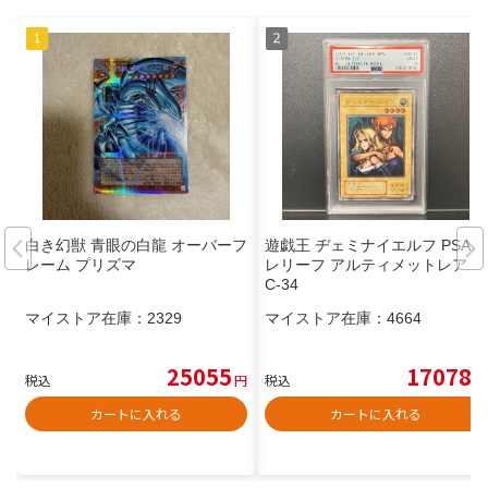
白き幻獣 青眼の白龍 オーバーフ
遊戯王 ヂェミナイエルフ PSA9
レーム プリズマ
レリーフ アルティメットレア B
C-34
マイストア在庫：
2329
マイストア在庫：
4664
25055
17078
税込
円
税込
円
カートに入れる
カートに入れる