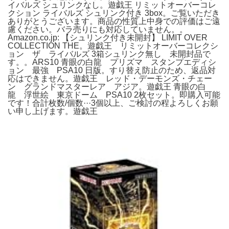
イバルズ シュリンクなし。遊戯王 リミットオーバーコレ
クション ライバルズ シュリンク付き 3box。ご覧いただき
ありがとうございます。商品の性質上中身での評価はご遠
慮ください。バラ売りにも対応していません。。
Amazon.co.jp: 【シュリンク付き未開封】 LIMIT OVER
COLLECTION THE。遊戯王 リミットオーバーコレクシ
ョン ザ ライバルズ 3箱シュリンク無し 未開封品で
す。。ARS10 青眼の白龍 プリズマ スタンプエディシ
ョン 最強 PSA10 日版。すり替え防止のため、返品対
応はできません。遊戯王 レッド・デーモンズ・チェー
ン グランドマスターレア アジア。遊戯王 青眼の白
龍 浮世絵 東京ドーム PSA10 2枚セット。即購入可能
です！合計枚数/個数···3個以上、ご検討の程よろしくお願
い申し上げます。遊戯王