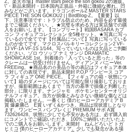
Z。楽天市場】master stars piece the son gokou 2の通販。
\"・新品未開封・日本国內正規品・外箱に微細な擦れ、凹
みなどがございます。ドラゴンボールZ MASTER STARS
PIECE THE SON GOKOU2 | | BirdBlog-Z。【重要】以
下、注意事項です：トラブル防止のため、内容を必ず最後
までご確認ください。。★完璧を求める方は実店舗での購
入をお願いします。【コンプリート】戦国BASARA カプ
コン フィギュアコレクション 全5種セット。★写真に写っ
ているので全てです【付属品について】写真に写っている
ものが全てです。マクロスバルキリーコレクション2 VF-
1J VF-1A VF-1S 1/144。写っていないものは欠品とご判斷
ください。ゾロ ウソップ ナミ サンジ DRAMATIC
SHOWCASE 1st。到着後の「入っていると思った」等の
クレームは一切受け付けません。ディアンヌ バニーVer.
FREEing。★商品名の⛄美品⛄等の表記はフィギュア本体
に対しての表現です。新品未開封 P.O.P ワンピース コア
ラ フィギュア ONE PIECE。【フィギュアの箱・状態につ
いて】箱のダメージについては可能な限り撮影しておりま
すが、撮影範囲はあくまで「当方の基準で損傷と判断した
部分」に限ります。ナンジャモ ポケモンセンターオリジ
ナルフィギュア。当方が損傷とみなさない微細な傷などは
掲載いたしません。一番くじ 僕のヒーローアカデミア B
賞 爆豪勝己 E賞 いずく&かつき。商品は現状渡しとなり
ます。ワンピース バンプレくじ PREMIUM サボ A賞
732626428。状態に少しでも不安がある方は、必ず購入前
にコメントでご確認いただき、100%ご納得いただいた上
でのご購入をお願いします。未開封 ねんどろいど トガ
ヒミコ 僕のヒーローアカデミア。少しでも疑念がある場