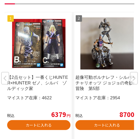
【2点セット】一番くじHUNTE
超像可動ポルナレフ・シルバー
R×HUNTER ゼノ、シルバ ゾ
チャリオッツ ジョジョの奇妙な
ルディック家
冒険 第5部
マイストア在庫：
4622
マイストア在庫：
2954
6379
8700
税込
円
税込
円
カートに入れる
カートに入れる