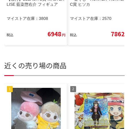
LISE 藍染惣右介 フィギュア
C賞 ヒソカ
マイストア在庫：
3808
マイストア在庫：
2570
6948
7862
税込
円
税込
円
近くの売り場の商品