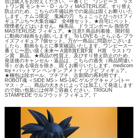
合は購入をお控えください。一番くじ ワンピース ラス
トワン賞 モンキー・D・ルフィ MASTERLISE。すり替え
防止のため、こちらの不備以外での返品は固くお断りいた
します。ナムコ限定 鬼滅の刃 ちょこっとひっかけフィ
ギュアぷち〜大集合編2 全4種セット。★自宅にペット、
喫煙者などはいません。極美品 ドラゴンボール 孫悟空
MASTERLISE フィギュア。★注意!! 商品到着後、開封前
に動画の録画をお願いします。To LOVEる -とらぶる- プラ
イズフィギュア 7個セット。万が一商品に問題がございま
したら、動画をもとに事実確認いたします。ワンピース一
番くじ〜思い描く未来〜 A賞B賞E賞F賞 H賞 ラストワ
ン賞 新品。★商品の性質上、及びすり替え防止のため、
発送後のキャンセル・返品は、こちらの過失（商品間違い
等）がある場合を除き、固くお断りいたします。medicom
toy × バットマン ペンギン アメトイ ソフビ フィギュア。
★梱包は段ボール、プチプチ、古新聞の再利用です。
ROBOT魂 ＜SIDE MS＞ MS-14C ゲルググキャノン(トー
マス・ク…。商品の大きさによっては加工して発送します
ので拙い包装には何卒ご容赦ください。TRIGUN
STAMPEDE ウルフウッド フィギュア。\"