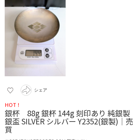
シェア
HOT !
銀杯 88g 銀杯 144g 刻印あり 純銀製
銀盃 SILVER シルバー Y2352(銀製)｜売
買