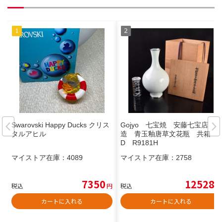
Swarovski Happy Ducks クリス
Gojyo 七宝焼 安藤七宝店
タルアヒル
造 青玉釉唐草文花瓶 共箱
D R9181H
マイストア在庫：
4089
マイストア在庫：
2758
7350
12528
税込
円
税込
円
カートに入れる
カートに入れる