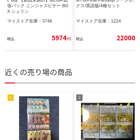
c*u様 【新品未開封】MEGA 拡
MTG/Final Fantasy/シーンボッ
張パック ニンジャスピナー BO
クス/英語版/4種セット
X シュリン
マイストア在庫：
3746
マイストア在庫：
1224
5974
22000
税込
円
税込
円
近くの売り場の商品