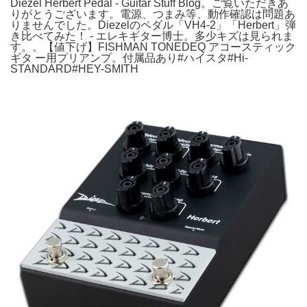
Diezel Herbert Pedal - Guitar Stuff Blog。ご覧いただきあ
りがとうございます。電源、つまみ等、動作確認は問題あ
りませんでした。Diezelのペダル「VH4-2」「Herbert」弾
き比べてみた！ - エレキギター博士。多少キズは見られま
す。。【値下げ】FISHMAN TONEDEQ アコースティック
ギタ ー用プリアンプ。付属品あり#ハイスタ#Hi-
STANDARD#HEY-SMITH