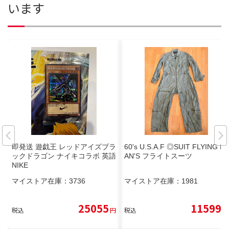
います
即発送 遊戯王 レッドアイズブラ
60's U.S.A.F ◎SUIT FLYING M
ックドラゴン ナイキコラボ 英語
AN'S フライトスーツ
NIKE
マイストア在庫：
3736
マイストア在庫：
1981
25055
11599
税込
円
税込
円