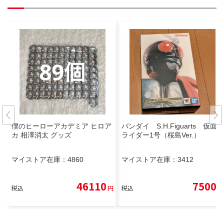
僕のヒーローアカデミア ヒロア
バンダイ S.H.Figuarts 仮面
カ 相澤消太 グッズ
ライダー1号（桜島Ver.）
マイストア在庫：
4860
マイストア在庫：
3412
46110
7500
税込
円
税込
円