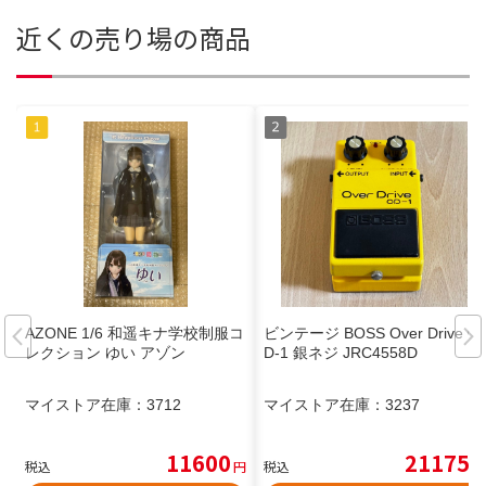
近くの売り場の商品
AZONE 1/6 和遥キナ学校制服コ
ビンテージ BOSS Over Drive O
レクション ゆい アゾン
D-1 銀ネジ JRC4558D
マイストア在庫：
3712
マイストア在庫：
3237
11600
21175
税込
円
税込
円