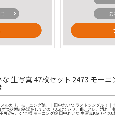
いて
受
る
な 生写真 47枚セット 2473 モー
報
- メルカリ。モーニング娘。｜田中れいな ラストシングル！｜HMV&
送料1枚ずつ状態の確認をしていませんのでシワ、傷、スレ、汚れ
げ不可◎●。く*こ様 モーニング娘 田中れいな 生写真KGサイズ