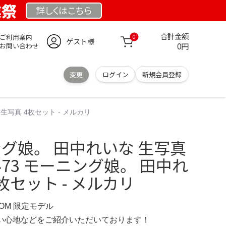
業祭
詳しくは
こちら
合計金額
ご利用案内
0
ゲスト様
0円
お問い合わせ
変更
ログイン
新規会員登録
 生写真 4枚セット - メルカリ
ニング娘。 田中れいな 生写真
473 モーニング娘。 田中れ
枚セット - メルカリ
COM 限定モデル
の使い心地などをご紹介いただいております！