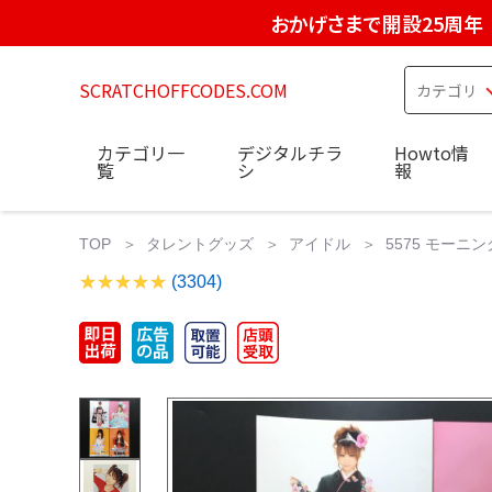
おかげさまで開設25周年
SCRATCHOFFCODES.COM
カテゴリ一
デジタルチラ
Howto情
覧
シ
報
TOP
タレントグッズ
アイドル
5575 モーニ
(3304)